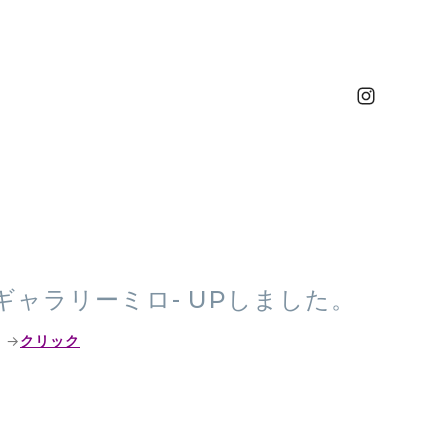
 -ギャラリーミロ- UPしました。
 →
クリック