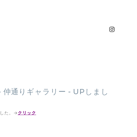
展 - 仲通りギャラリー - UPしまし
しました。→
クリック