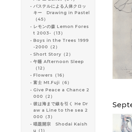
パステルによる人体クロッ
キー Drawing in Pastel
（45）
レモンの森 Lemon Fores
t 2003-（13）
Boys in the Trees 1999
-2000（2）
Short Story（2）
午睡 Afternoon Sleep
（12）
Flowers（16）
富士 Mt.Fuji（6）
Give Peace a Chance 2
000（2）
Sept
彼は海まで線を引く He Dr
aw a Line to the sea 2
000（3）
唱題開宗 Shodai Kaish
u（1）