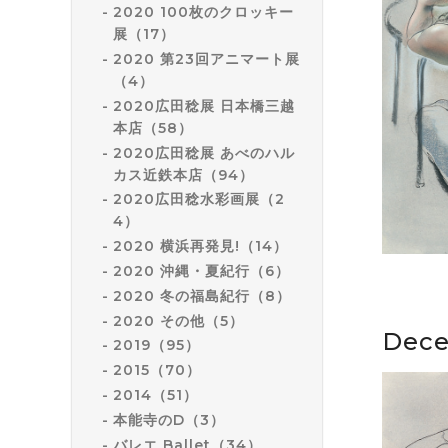
2020 100枚のクロッキー
展（17）
2020 第23回アニマート展
（4）
2020広田稔展 日本橋三越
本店（58）
2020広田稔展 あべのハル
カス近鉄本店（94）
2020広田稔水彩画展（2
4）
2020 横浜再発見!（14）
2020 沖縄・夏紀行（6）
2020 冬の福島紀行（8）
2020 その他（5）
Dece
2019（95）
2015（70）
2014（51）
本能寺のD（3）
バレエ Ballet（34）