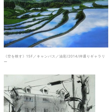
《
空を映す
》15F
／
キャンバス／油彩/2014/仲通りギャラリ
ー