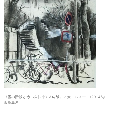
《雪の階段と赤い自転車》A4/紙に木炭、パステル/2014/横
浜髙島屋