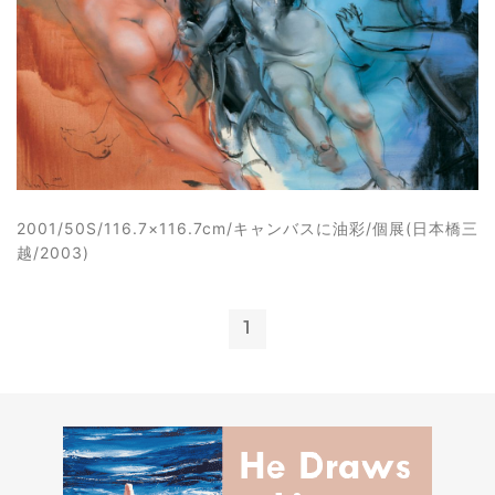
2001/50S/116.7×116.7cm/キャンバスに油彩/個展(日本橋三
越/2003)
1