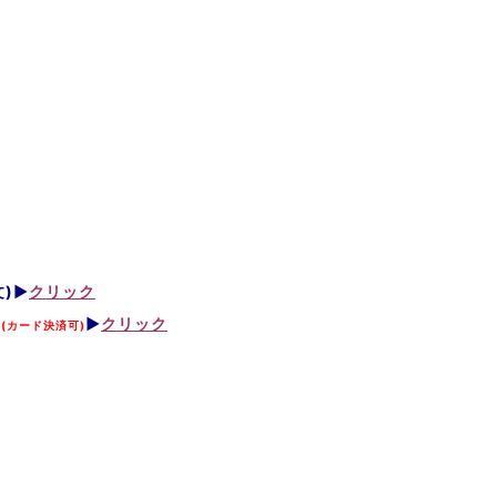
文)▶
クリック
る
▶
クリック
(カード決済可)