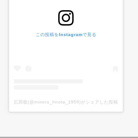
この投稿をInstagramで見る
広田稔(@minoru_hirota_1959)がシェアした投稿