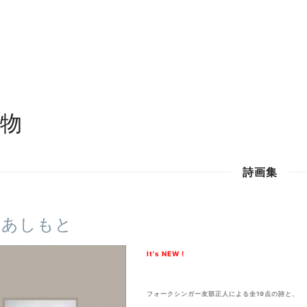
物
詩画集
のあしもと
It's NEW !
フォークシンガー友部正人による全19点の詩と、