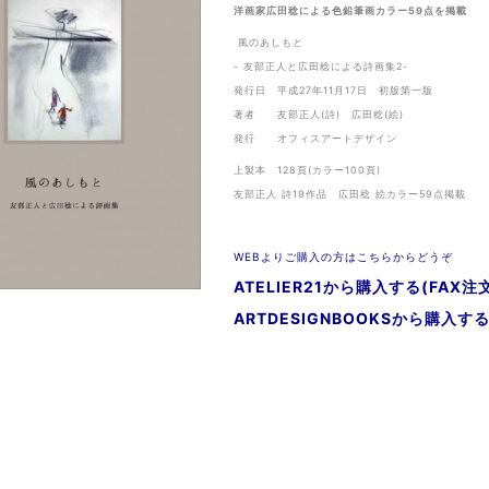
洋画家広田稔による色鉛筆画カラー59点を掲載
風のあしもと
- 友部正人と広田稔による詩画集2-
発行日 平成27年11月17日 初版第一版
著者 友部正人(詩) 広田稔(絵)
発行 オフィスアートデザイン
上製本 128頁(カラー100頁)
友部正人 詩19作品 広田稔 絵カラー59点掲載
WEBよりご購入の方はこちらからどうぞ
ATELIER21から購入する(FAX注
ARTDESIGNBOOKSから購入す