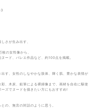
83
厳しさが生み出す、
万枚の女性像から、
ヌード、バレエ作品など、約100点を掲載。
き出す、女性のしなやかな肢体、輝く肌、豊かな表情が
水彩、木炭、鉛筆による裸婦像まで、画材を自在に駆使
ポーズでヌードを描きたい方にもおすすめ!
ルとの、無言の対話のように思う。