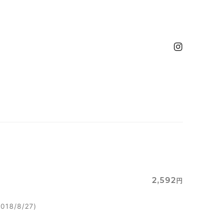
2,592
円
18/8/27)