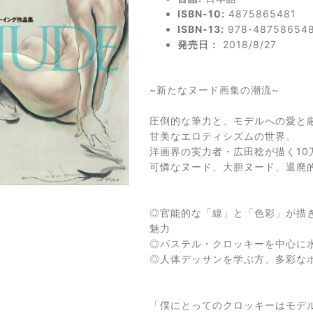
ISBN-10:
4875865481
ISBN-13:
978-48758654
発売日：
2018/8/27
~新たなヌード画集の潮流~
圧倒的な筆力と、モデルへの愛と
甘美なエロティシズムの世界。
洋画界の実力者・広田稔が描く10
可憐なヌード、大胆ヌード、退廃的
◎官能的な「線」と「色彩」が描
魅力
◎パステル・クロッキーを中心に
◎人体デッサンを学ぶ方、多彩な
「僕にとってのクロッキーはモデ