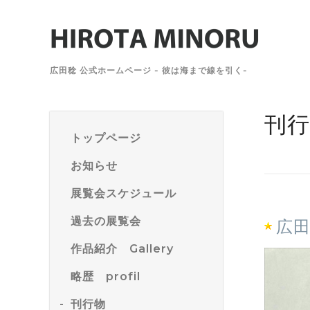
広田稔 公式ホームページ - 彼は海まで線を引く-
刊行
トップページ
お知らせ
展覧会スケジュール
過去の展覧会
広田
作品紹介 Gallery
略歴 profil
刊行物