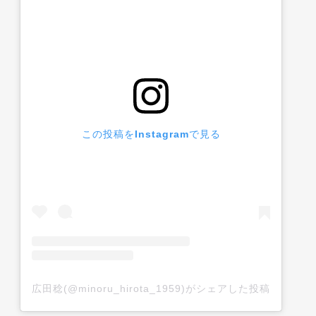
この投稿をInstagramで見る
広田稔(@minoru_hirota_1959)がシェアした投稿