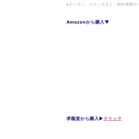
●
デッサン、スケッチなど、制作過程の
Amazonから購入▼
求龍堂から購入▶
クリック