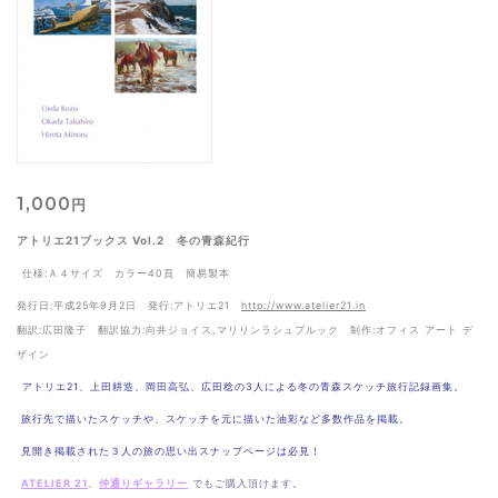
1,000
円
アトリエ21ブックス Vol.2 冬の青森紀行
仕様:Ａ４サイズ カラー40頁 簡易製本
発行日:平成25年9月2日 発行:アトリエ21
http://www.atelier21.in
翻訳:広田隆子 翻訳協力:向井ジョイス,マリリンラシュブルック 制作:オフィス アート デ
ザイン
アトリエ21、上田耕造、岡田高弘、広田稔の
3人による冬の青森スケッチ旅行記録画集。
旅行先で描いたスケッチや、スケッチを元に描いた油彩など多数作品を掲載
。
見開き掲載された３人の旅の思い出スナップページは必見！
ATELIER 21
、
仲通りギャラリー
でも
ご購入頂けます。