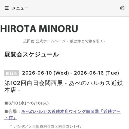
メニュー
広田稔 公式ホームページ - 彼は海まで線を引く-
展覧会スケジュール
2026-06-10 (Wed) - 2026-06-16 (Tue)
白日会
第102回白日会関西展 - あべのハルカス近鉄
本店 -
■6/10(水)〜6/16(火)
■会場：
あべのハルカス近鉄本店
ウイング館８階「近鉄アー
ト館」
〒545-8545 大阪市阿倍野区阿倍野1-1-43