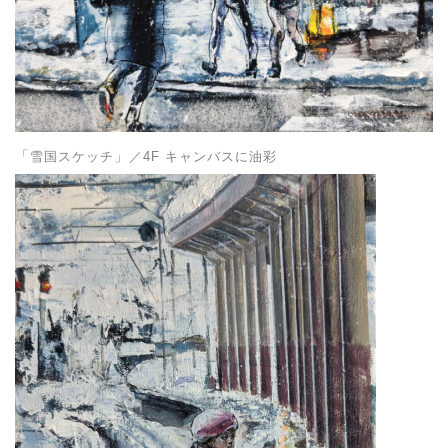
「
」
雪国スケッチ
／4F キャンバスに油彩