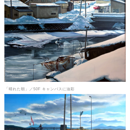
「
」
晴れた朝
／50F キャンバスに油彩