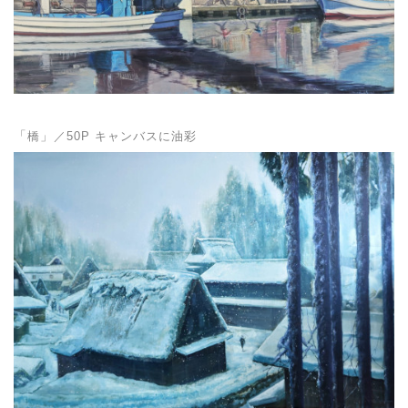
「
」
橋
／50P キャンバスに油彩