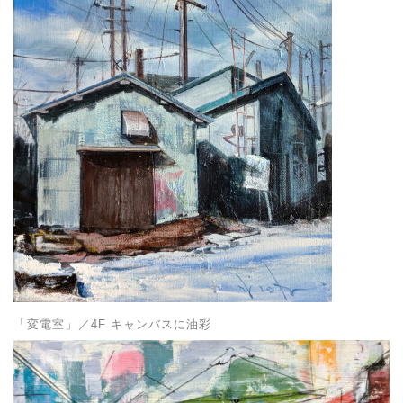
「
」
変電室
／4F キャンバスに油彩