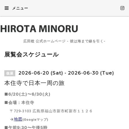
メニュー
広田稔 公式ホームページ - 彼は海まで線を引く-
展覧会スケジュール
2026-06-20 (Sat) - 2026-06-30 (Tue)
個展
本住寺で日本一周の旅
■6/20(土)〜6/30(火)
■会場：
本住寺
〒729-3103 広島県福山市新市町新市１１２６
→
地図
(Googleマップ)
■午前9:30〜午後5時