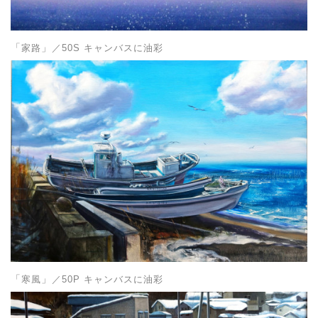
「
」
家路
／50S キャンバスに油彩
「
」
寒風
／50P キャンバスに油彩