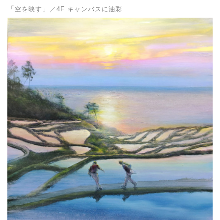
「
」
空を映す
／4F キャンバスに油彩