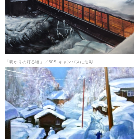
「
」
明かりの灯る頃
／50S キャンバスに油彩