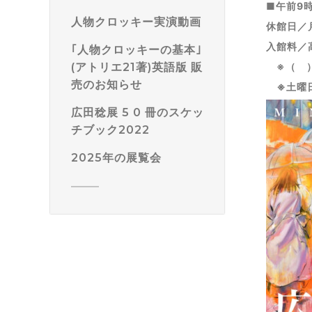
■午前9
人物クロッキー実演動画
休館日／
入館料／
｢人物クロッキーの基本｣
(アトリエ21著)英語版 販
※（ ）
売のお知らせ
※土曜日
広田稔展 5 0 冊のスケッ
チブック2022
2025年の展覧会