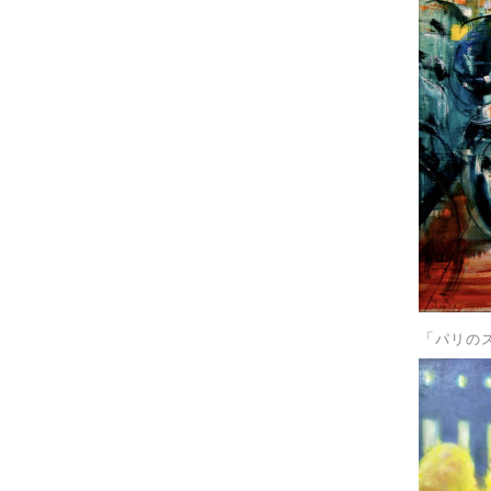
「
パリの