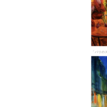
「
パリの