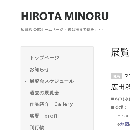
広田稔 公式ホームページ - 彼は海まで線を引く-
展
トップページ
お知らせ
20
個展
展覧会スケジュール
広田稔
過去の展覧会
■6/3(水
作品紹介 Gallery
■会場：
略歴 profil
〒720
→
地図
刊行物