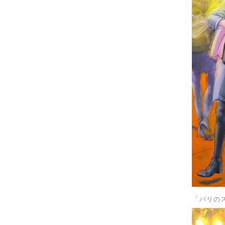
「
パリの