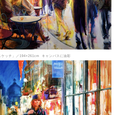
」
スケッチ
／194×261cm キャンバスに油彩