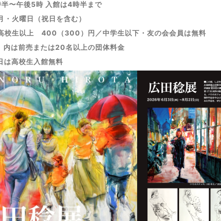
時半〜午後5時 入館は4
時半まで
月・火曜日（祝日を含む）
高校生以上 400（300）円／中学生以下・友の会会員は無料
内は前売または20名以上の団体料金
は高校生入館無料