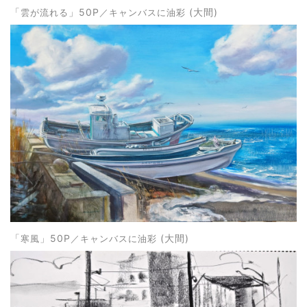
」50P
(大間)
「
雲が流れる
／キャンバスに油彩
」50P
(大間)
「
寒風
／キャンバスに油彩