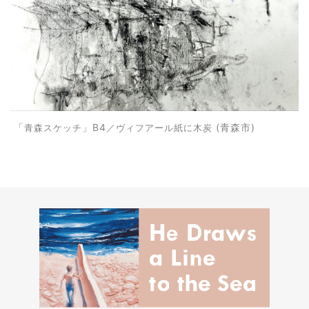
」B4
(青森市)
「
青森スケッチ
／ヴィフアール紙
に木炭