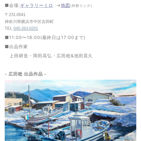
■会場:
ギャラリー
ミロ
→
地図
(外部リンク)
〒231-0041
神奈川県横浜市中区吉田町
TEL
045-263-0201
■
11:00〜18:00(最終日は17:00まで)
■出品作家
上田耕造・岡田高弘・広田稔&池田晃久
- 広田稔 出品作品 -