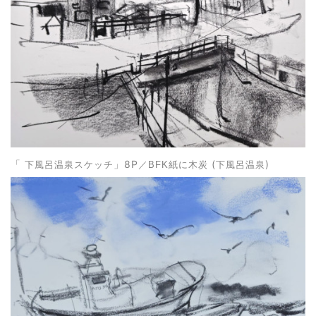
」8P
(
)
「
下風呂温泉スケッチ
／BFK紙に木炭
下風呂温泉