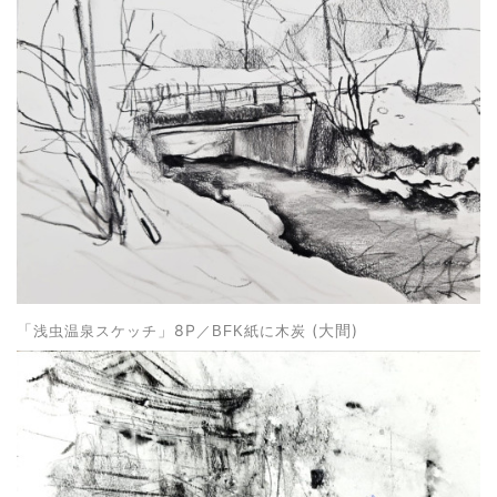
」
8P
(大間)
「
浅虫温泉スケッチ
／BFK紙に木炭