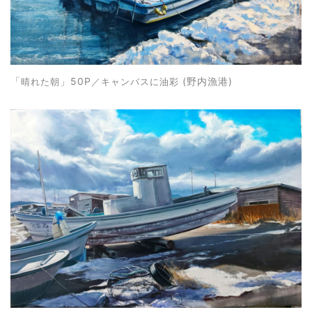
「
」50P
(野内漁港)
晴れた朝
／キャンバスに油彩