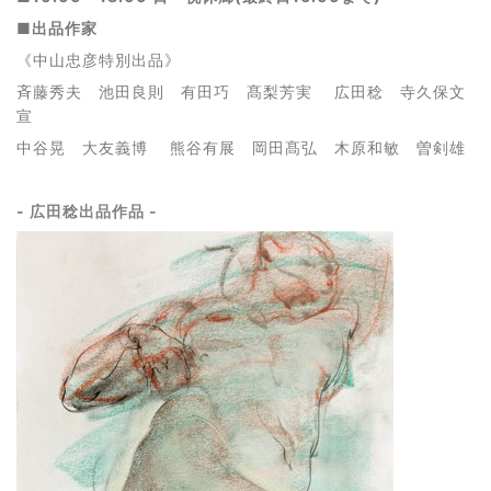
■出品作家
《中山忠彦特別出品》
斉藤秀夫 池田良則 有田巧 髙梨芳実 広田稔 寺久保文
宣
中谷晃 大友義博 熊谷有展 岡田髙弘 木原和敏 曽剣雄
- 広田稔出品作品 -