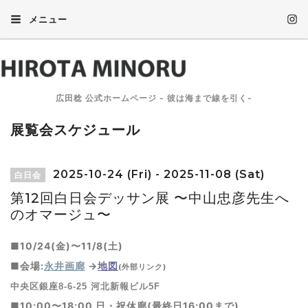
メニュー
広田稔 公式ホームページ - 彼は海まで線を引く-
展覧会スケジュール
2025-10-24 (Fri) - 2025-11-08 (Sat)
白日会
第12回白日会デッサン展 〜中山忠彦先生へ
のオマージュ〜
■10/24(金)〜11/8(土)
■会場:
永井画廊
→
地図
(外部リンク)
中央区銀座8-6-25 河北新報ビル5F
■
10:00〜18:00 日・祝休廊(最終日16:00まで)