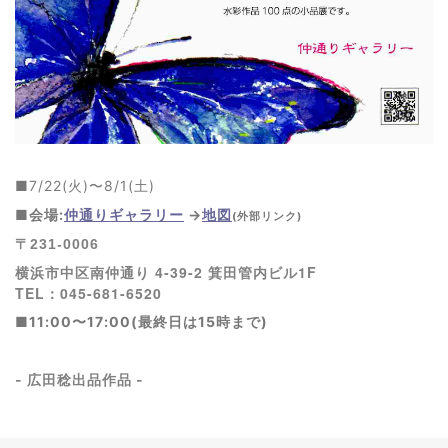
■7/22(火)〜8/1(土)
■会場:
仲通りギャラリー
→
地図
(外部リンク)
〒231-0006
横浜市中区南仲通り 4-39-2 箕田管内ビル1F
TEL：045-681-6520
■
11:00〜17:00(最終日は15時まで)
- 広田稔出品作品 -