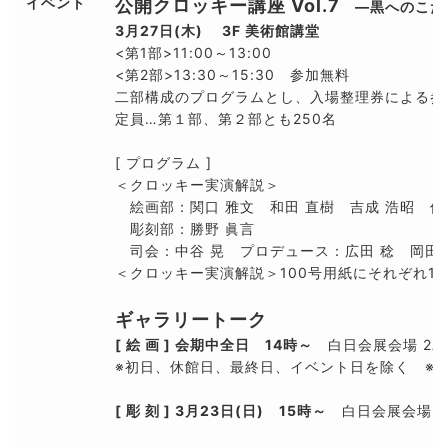
イベント
公開クロッキー講座 Vol.7
―黒へのこだ
3月27日(木)
3F 美術館講堂
<第1部>11:00～13:00
<第2部>13:30～15:30 参加無料
二部構成のプログラムとし、入場整理券による参
定員…第１部、第２部とも250名
[ プログラム ]
＜クロッキー実演解説＞
絵画部：関口 雅文 和田 直樹 吉成 浩昭 佐
彫刻部：勝野 眞言
司会：中谷 晃 プロデュース：広田 稔 岡田 
＜クロッキー実演解説＞100号用紙にそれぞれ1
ギャラリートーク
[ 絵 画 ] 会期中全日
14時～
白日会展会場 2A
※初日、休館日、最終日、イベント日を除く ※
[ 彫 刻 ] 3月23日(日) 15時～
白日会展会場 