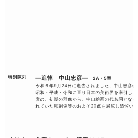
特別陳列
―追悼 中山忠彦―
2A・5室
令和６年9月24日に逝去されました、中山忠彦会
昭和・平成・令和に亘り日本の美術界を牽引し、
彦の、初期の群像から、中山絵画の代名詞となっ
れていた彫刻像等のおよそ20点を展覧し追悼い