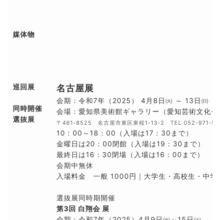
媒体物
巡回展
名古屋展
会期：令和7年（2025） 4月8日㈫ ～ 13日㈰
同時開催
会場：愛知県美術館ギャラリー（愛知芸術文化セン
選抜展
〒461-8525 名古屋市東区東桜1-13-2 TEL 052-971-5
10：00～18：00（入場は17：30まで）
金曜日は20：00閉館（入場は19：30まで）
最終日は16：30閉場（入場は16：00まで）
会期中無休
入場料金 一般 1000円｜大学生・高校生・中学
選抜展同時期開催
第3回 白翔会 展
会期：令和7年（2025）4月9日㈬～15日㈫