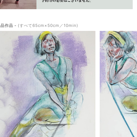
出品作品 -
(すべて
65cm×50cm／10min)