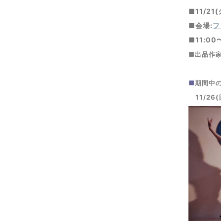
■11/21
■会場:
フ
■11:00
■出品作
■
期間中
11/26