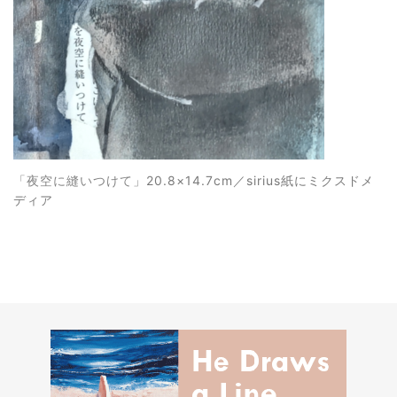
「夜空に縫いつけて
」20.8×14.7cm／sirius紙にミクスドメ
ディア