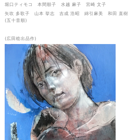
堀口ティモコ 本間順子 水越 麻子 宮崎 文子
矢吹 多歌子 山本 挙志 吉成 浩昭 綿引麻美 和田 直樹
(五十音順)
(広田稔出品作)