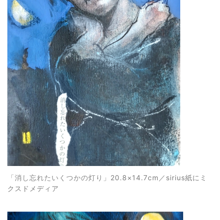
「消し忘れたいくつかの灯り
」20.8×14.7cm／sirius紙にミ
クスドメディア