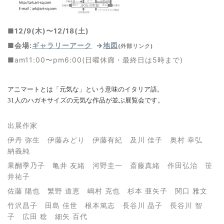
■12/9(木)〜12/18(土)
■会場:
ギャラリーアーク
→
地図
(外部リンク)
■
am11:00〜pm6:00(日曜休廊・最終日は5時まで)
アニマートとは「元気な」という意味のイタリア語。
31人のハガキサイズの元気な作品が並ぶ展覧会です。
出展作家
伊丹 弥生 伊藤みどり 伊藤有紀 及川 佳子 奥村 幸弘
納義純
果醐季乃子 亀井 友緒 河野圭一 斎藤真緒 作田弘治 笹
井祐子
佐藤 陽也 繁野 道恵 嶋村 克也 杉本 亜矢子 関口 雅文
竹沢昌子 田島 佳世 根本篤志 長谷川 晶子 長谷川 智
子 広田 稔
細矢 百代