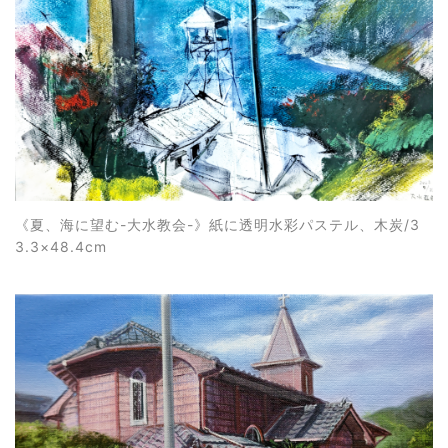
《夏、海に望む-大水教会-》紙に透明水彩パステル、木炭/3
3.3×48.4cm