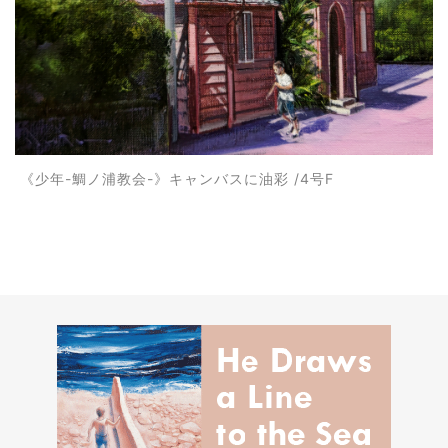
《少年-鯛ノ浦教会-》キャンバスに油彩 /4号F