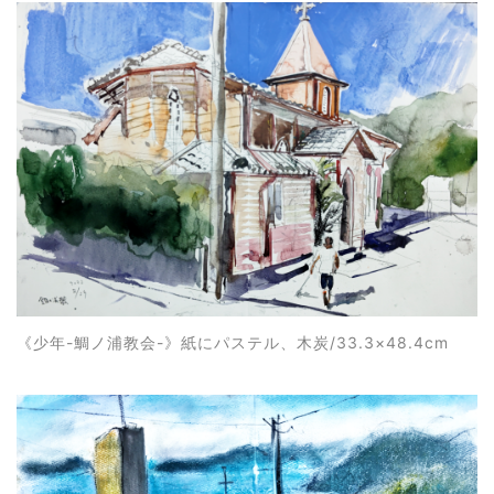
《少年-鯛ノ浦教会-》紙にパステル、木炭/33.3×48.4cm