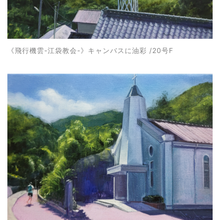
《飛行機雲-江袋教会-》キャンバスに油彩 /20号F