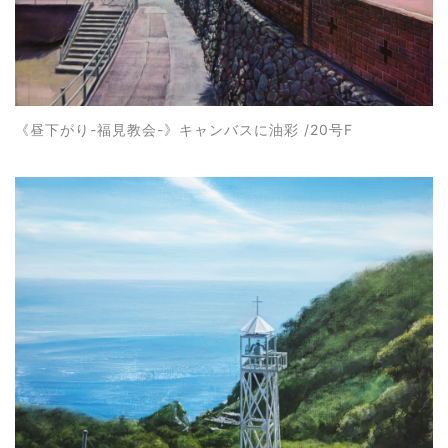
《昼下がり-福見教会-》キャンバスに油彩 /20号F