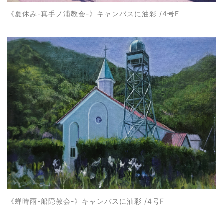
《夏休み-真手ノ浦教会-》キャンバスに油彩 /4号F
《蝉時雨-船隠教会-》キャンバスに油彩 /4号F