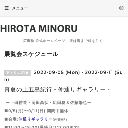
メニュー
広田稔 公式ホームページ - 彼は海まで線を引く-
展覧会スケジュール
2022-09-05 (Mon) - 2022-09-11 (Su
アトリエ21展
n)
真夏の上五島紀行 - 仲通りギャラリー -
ー上田耕造・岡田髙弘・広田稔＆佐藤陽也ー
■9/5(月)〜9/11(日) 期間中無休
■会場:
仲
通りギャラリー
(外部HP)
■11:00〜18:00(最終日は17:00まで)