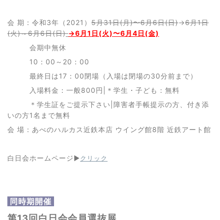
会 期：令和3年（2021）
5月31日(月)〜6月6日(日)
→
6月1日
(火)～6月6日(日)
→6月1日(火)〜6月4日(金)
会期中無休
10：00～20：00
最終日は17：00閉場（入場は閉場の30分前まで）
入場料金：一般800円|＊学生・子ども：無料
＊学生証をご提示下さい|障害者手帳提示の方、付き添
いの方1名まで無料
会 場：あべのハルカス近鉄本店 ウイング館8階 近鉄アート館
白日会ホームページ
▶︎
クリック
同時期開催
第13回白日会会員選抜展