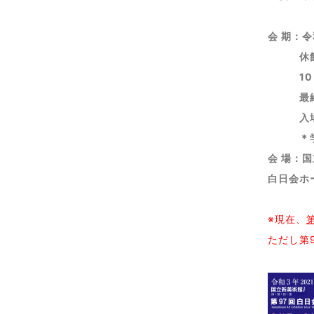
会 期：令
休館日
10：0
最終日は
入場料金
＊学生証
会 場：国立
白日会ホ
※現在、
ただし第