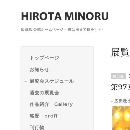
広田稔 公式ホームページ - 彼は海まで線を引く-
展
トップページ
お知らせ
白日会
展覧会スケジュール
第97
過去の展覧会
- 広田稔
作品紹介 Gallery
略歴 profil
刊行物