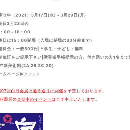
和3年（2021）3月17日(水)～3月29日(月)
3月23日㈫
0～18：00
15：00閉場（入場は閉場の30分前まで）
：一般800円|＊学生・子ども：無料
をご提示下さい|障害者手帳提示の方、付き添いの方1名まで
新美術館(2A,2B,2C,2D)
ームページ
▶︎
クリック
第97回白日会展は通常通りの開催
を予定しております。
97回展の
会期中のイベント
は全て中止いたします。