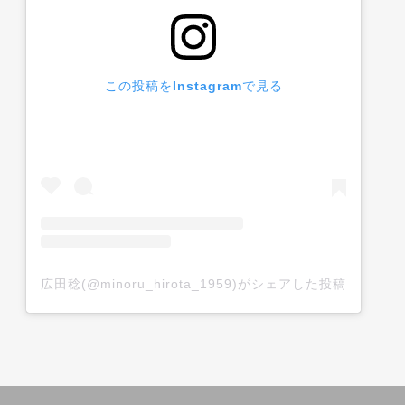
この投稿をInstagramで見る
広田稔(@minoru_hirota_1959)がシェアした投稿