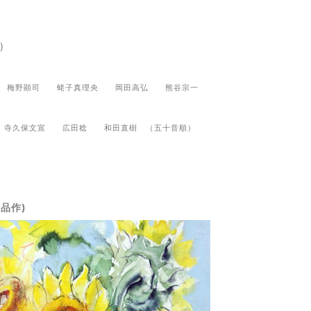
)
造 梅野顕司 蛯子真理央 岡田高弘
熊谷宗一
文
寺久保文宣 広田稔 和田直樹
（五十音順）
品作)