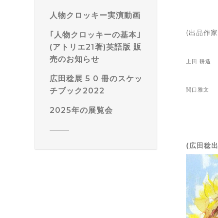
人物クロッキー実演動画
(出品作家
｢人物クロッキーの基本｣
(アトリエ21著)英語版 販
売のお知らせ
上田 耕
広田稔展 5 0 冊のスケッ
チブック2022
関口雅
2025年の展覧会
(広田稔出