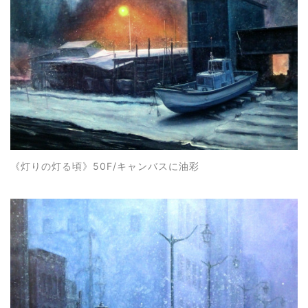
《
灯りの灯る頃
》50F/キャンバスに油彩