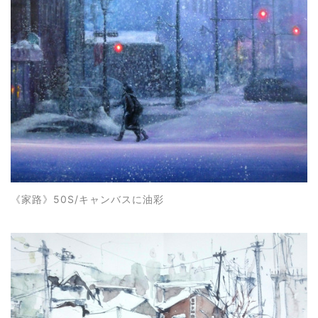
《
家路
》50S/キャンバスに油彩