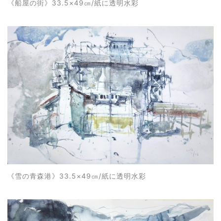
《
船屋の街
》33.5×49㎝/紙に透明水彩
《
雪の青森港
》33.5×49㎝/紙に透明水彩