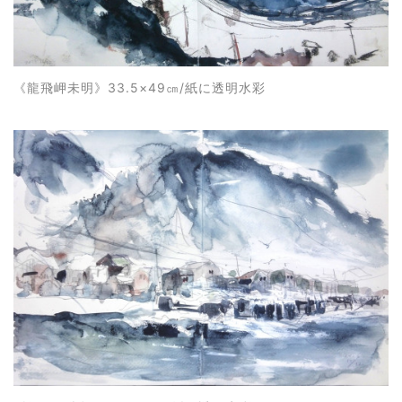
《龍
飛岬未明
》33.5×49㎝/紙に透明水彩