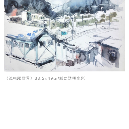
《
浅虫駅雪景
》33.5×49㎝/紙に透明水彩