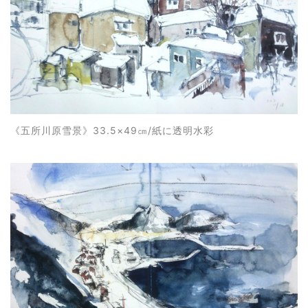
《
五所川原雪景
》33.5×49㎝/紙に透明水彩