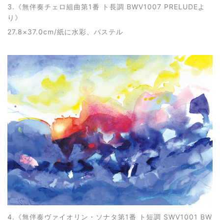
3.《
無伴奏チェロ組曲第1番 ト長調 BWV1007 PRELUDEよ
り
》
27.8×37.0cm/紙に水彩、パステル
4.《
無伴奏ヴァイオリン・ソナタ第1番 ト短調 SWV1001 BW