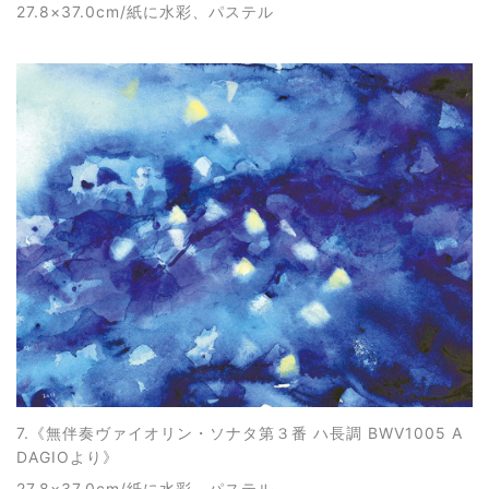
27.8×37.0cm/紙に水彩、パステル
7.《
無伴奏ヴァイオリン・ソナタ第３番 ハ長調 BWV1005 A
DAGIOより
》
27.8×37.0cm/紙に水彩、パステル