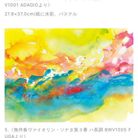
V1001 ADAGIOより
》
27.8×37.0cm/紙に水彩、パステル
5.《
無伴奏ヴァイオリン・ソナタ第３番 ハ長調 BWV1005 F
UGAより
》