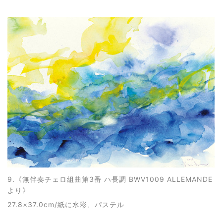
9.《
無伴奏チェロ組曲第3番 ハ長調 BWV1009 ALLEMANDE
より
》
27.8×37.0cm/紙に水彩、パステル