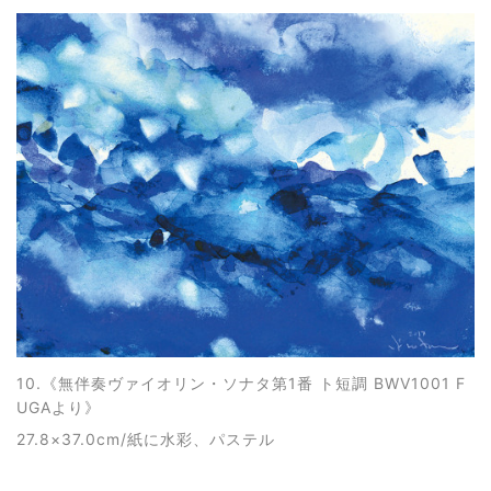
10.《
無伴奏ヴァイオリン・ソナタ第1番 ト短調 BWV1001 F
UGAより
》
27.8×37.0cm/紙に水彩、パステル