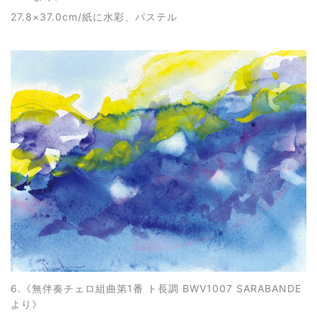
27.8×37.0cm/紙に水彩、パステル
6.《
無伴奏チェロ組曲第1番 ト長調 BWV1007 SARABANDE
より
》