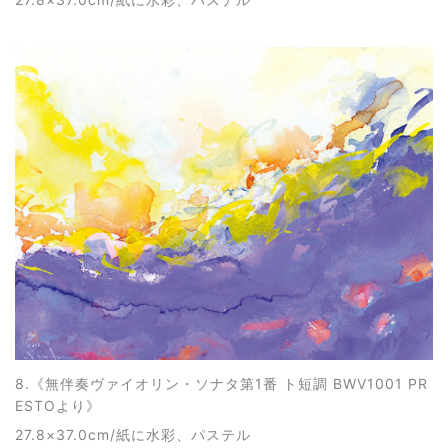
8.《
無伴奏ヴァイオリン・ソナタ第1番 ト短調 BWV1001 PR
ESTOより
》
27.8×37.0cm/紙に水彩、パステル