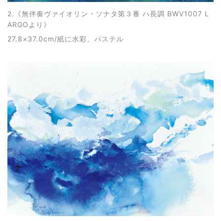
2.《
無伴奏ヴァイオリン・ソナタ第３番 ハ長調 BWV1007 L
ARGOより
》
27.8×37.0cm/紙に水彩、パステル