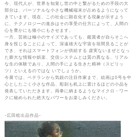
今、現代人が、世界を知覚し世の中と繋がるための手段の大
部分は、パーソナルな小さな機械端末が占めるようになって
きています。現在、この社会に顕在化する現象が示すよう
に、テクノロジーの進歩はその享受の仕方によって、人間の
心を豊かにも矮小にもさせます。
一方、芸術は極小のサイズであっても、鑑賞者が自らそこへ
身を投じることによって、深遠雄大な宇宙を垣間見ることが
でき、それはスマートフォンが供給する 虚実ないまぜとなっ
た膨大な情報や娯楽、交信システムとは質の異なる、リアル
な生の体験であり、人間の手による生きた精神（スピリッ
ツ）といえるのではな いでしょうか。
今展では、ベテランから気鋭の注目作家まで、絵画は0号を中
心としたごく小さな作品、彫刻も机上に置けるほどの小品を
発表していただきます。両拳に納まるようなマイクロ・ワー
クに秘められた絶大なパワーをお楽しみください。
-広田稔出品作品-