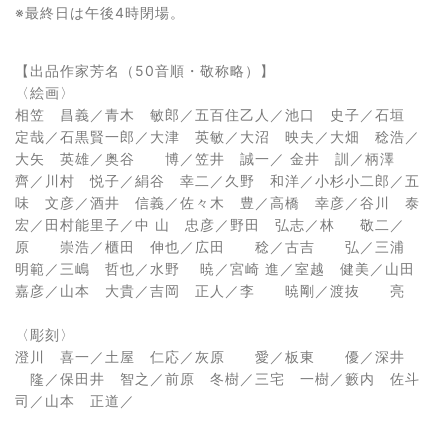
※最終日は午後4時閉場。
【出品作家芳名（50音順・敬称略）】
〈絵画〉
相笠 昌義／青木 敏郎／五百住乙人／池口 史子／石垣
定哉／石黒賢一郎／大津 英敏／大沼 映夫／大畑 稔浩／
大矢 英雄／奥谷 博／笠井 誠一／ 金井 訓／柄澤
齊／川村 悦子／絹谷 幸二／久野 和洋／小杉小二郎／五
味 文彦／酒井 信義／佐々木 豊／高橋 幸彦／谷川 泰
宏／田村能里子／中 山 忠彦／野田 弘志／林 敬二／
原 崇浩／櫃田 伸也／広田 稔／古吉 弘／三浦
明範／三嶋 哲也／水野 暁／宮崎 進／室越 健美／山田
嘉彦／山本 大貴／吉岡 正人／李 暁剛／渡抜 亮
〈彫刻〉
澄川 喜一／土屋 仁応／灰原 愛／板東 優／深井
隆／保田井 智之／前原 冬樹／三宅 一樹／籔内 佐斗
司／山本 正道／