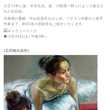
大正13年に故・中沢弘光、故・川島理一郎らによって創立さ
れた白日会。
洋画壇の重鎮・中山忠彦氏をはじめ、ベテラン作家から若手
作家まで、約50名の意欲作をご紹介いたします。
■12月24日(土) 午後2時～
(広田稔出品作)