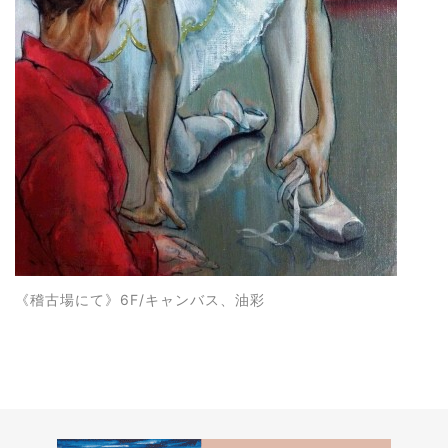
《稽古場にて》
6F/キャンバス、油彩