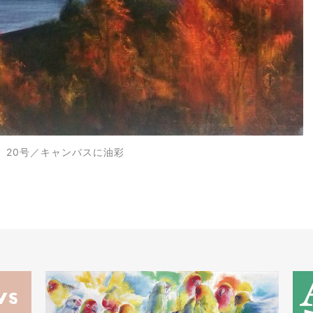
》20
号
／キャンバスに油彩