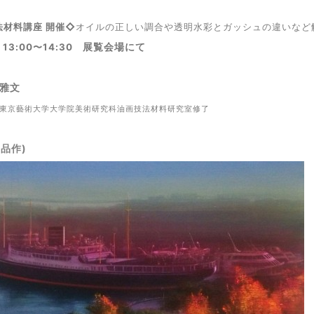
法材料講座 開催
◇
オイルの正しい調合や透明水彩とガッシュの違いなど
展覧会場にて
) 13:00〜14:30
口雅文
/東京藝術大学大学院美術研究科油画技法材料研究室修了
品作)