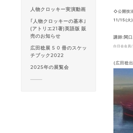
人物クロッキー実演動画
◇
公開技
11/15(火
｢人物クロッキーの基本｣
(アトリエ21著)英語版 販
売のお知らせ
講師:関
白日会会員
広田稔展 5 0 冊のスケッ
チブック2022
(広田稔出
2025年の展覧会