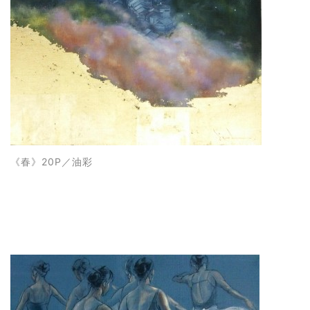
《
春
》20P
／油彩