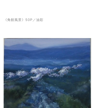
《
角館風景
》50P
／油彩