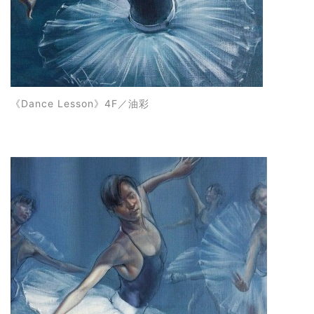
《
Dance Lesson
》4F
／油彩