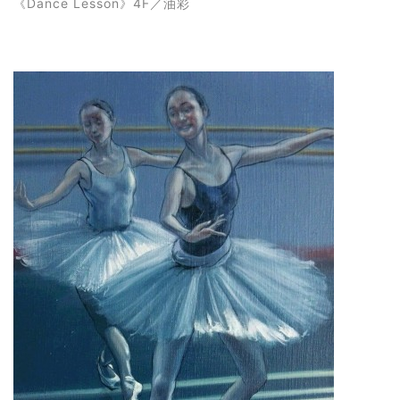
《
Dance Lesson
》4F
／油彩