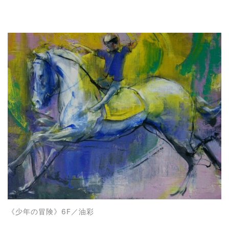
《
少年の冒険
》6F
／油彩