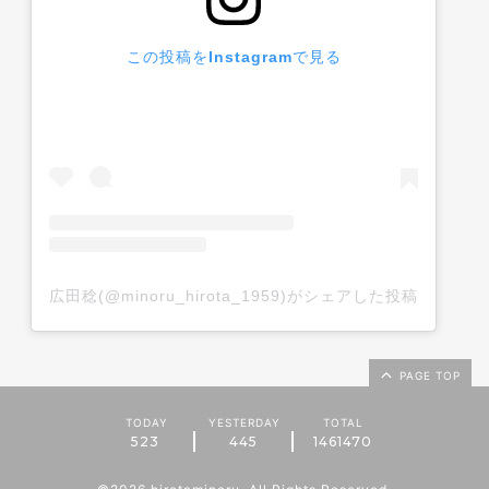
この投稿をInstagramで見る
広田稔(@minoru_hirota_1959)がシェアした投稿
PAGE TOP
TODAY
YESTERDAY
TOTAL
523
445
1461470