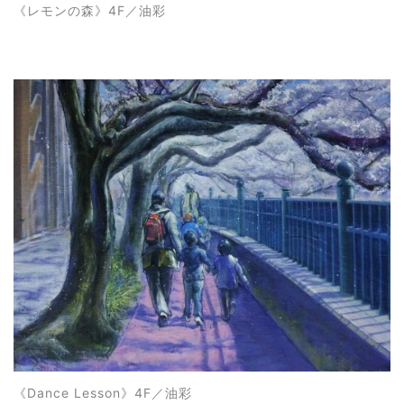
《
レモンの森
》4F
／油彩
《
Dance Lesson
》4F
／油彩