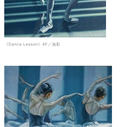
《
Dance Lesson
》4F
／油彩