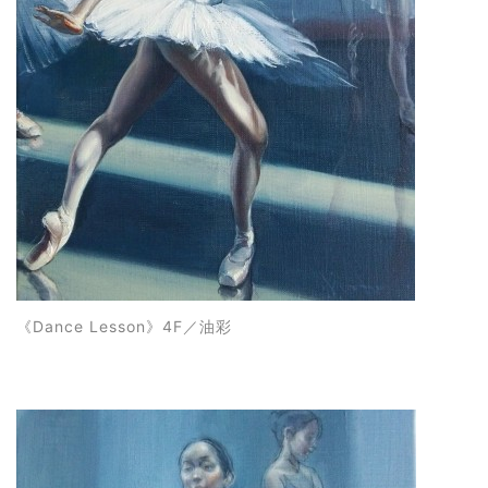
《
Dance Lesson
》4F
／油彩