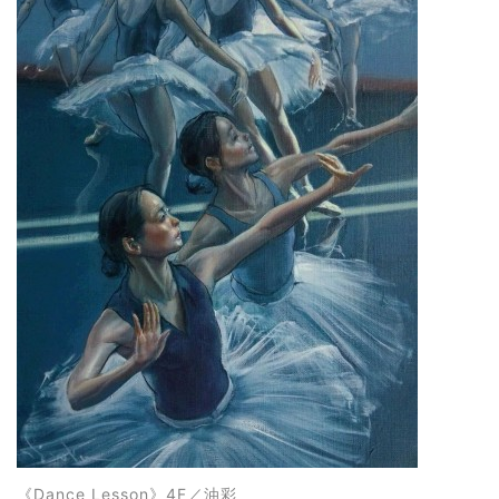
《
Dance Lesson
》4F
／油彩