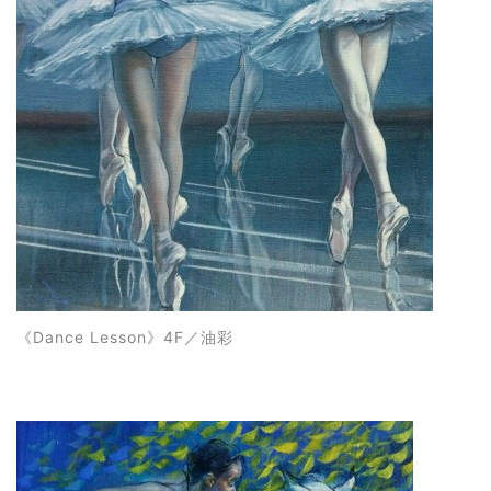
《
Dance Lesson
》4F
／油彩